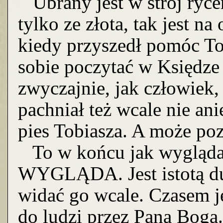
Ubrany jest w strój rycer
tylko ze złota, tak jest na
kiedy przyszedł pomóc T
sobie poczytać w Księdze
zwyczajnie, jak człowiek,
pachniał też wcale nie an
pies Tobiasza. A może poz
To w końcu jak wygląda
WYGLĄDA. Jest istotą duc
widać go wcale. Czasem j
do ludzi przez Pana Boga. 