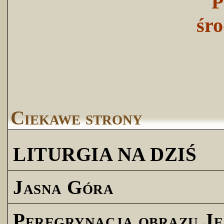
P
śro
Ciekawe strony
LITURGIA NA DZIŚ
Jasna Góra
Peregrynacja obrazu Je