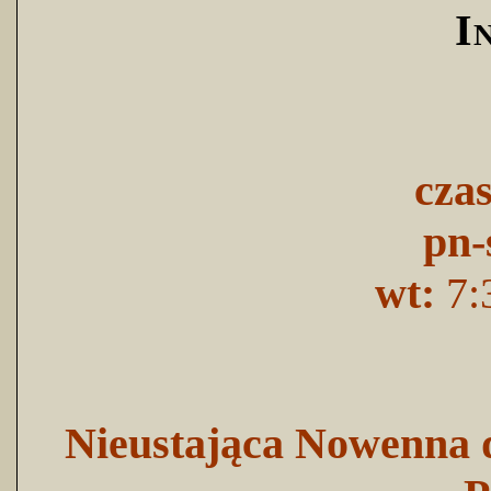
I
cza
pn-
wt:
7:
Nieustająca Nowenna d