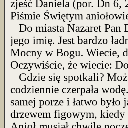
zjeść Daniela (por. Dn 6,
Piśmie Świętym aniołowi
Do miasta Nazaret Pan B
jego imię. Jest bardzo ład
Mocny w Bogu. Wiecie, d
Oczywiście, że wiecie: D
Gdzie się spotkali? Może
codziennie czerpała wodę.
samej porze i łatwo było 
drzewem figowym, kiedy a
Anioł musiał chwilę pocze