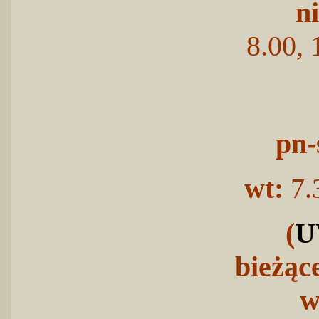
n
8.00, 
pn-
wt:
7.
(
U
bieżąc
w