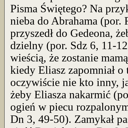
Pisma Świętego? Na przykł
nieba do Abrahama (por. 
przyszedł do Gedeona, że
dzielny (por. Sdz 6, 11-1
wieścią, że zostanie mamą
kiedy Eliasz zapomniał o t
oczywiście nie kto inny, j
żeby Eliasza nakarmić (por
ogień w piecu rozpalony
Dn 3, 49-50). Zamykał pa