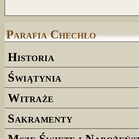
Parafia Chechło
Historia
Świątynia
Witraże
Sakramenty
Msze Święte i Nabożeńs