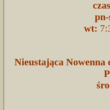
cza
pn-
wt:
7:
Nieustająca Nowenna d
P
śro