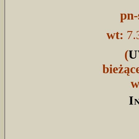
pn-
wt:
7.
(
U
bieżąc
w
I