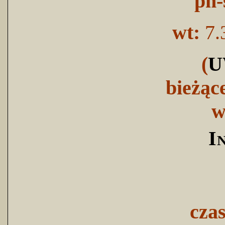
pn-
wt:
7.
(
U
bieżąc
w
I
cza