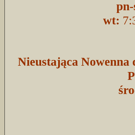
pn-
wt:
7:
Nieustająca Nowenna d
P
śro