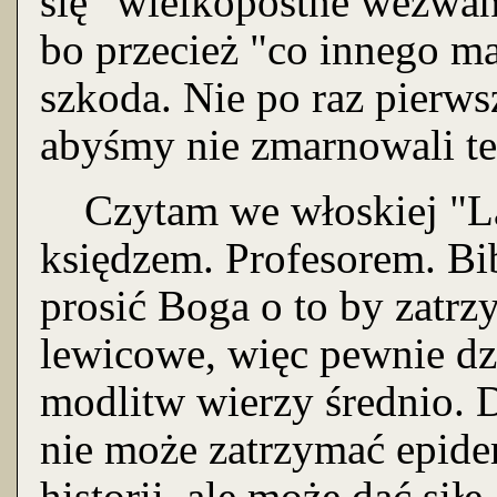
się" wielkopostne wezwan
bo przecież "co innego m
szkoda. Nie po raz pierws
abyśmy nie zmarnowali teg
Czytam we włoskiej "La
księdzem. Profesorem. Bib
prosić Boga o to by zatr
lewicowe, więc pewnie dz
modlitw wierzy średnio.
nie może zatrzymać epide
historii, ale może dać siłę