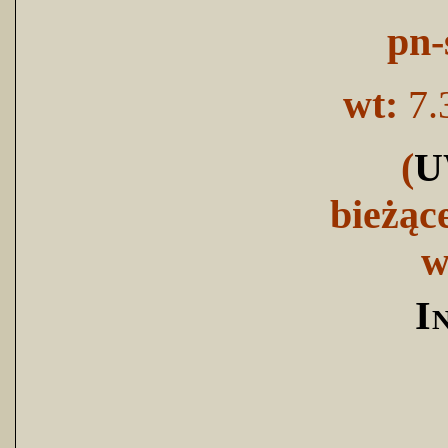
pn-
wt:
7.
(
U
bieżąc
w
I