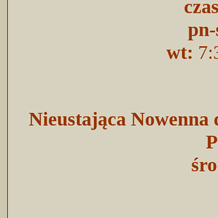
cza
pn-
wt:
7:
Nieustająca Nowenna d
P
śro