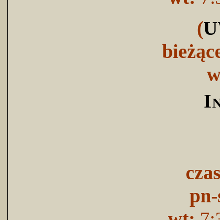
(
U
bieżąc
w
I
cza
pn-
wt:
7: