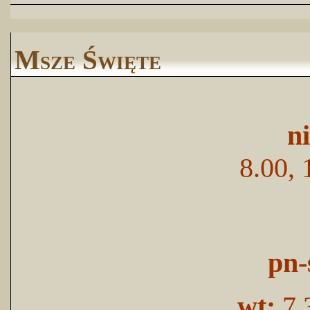
Msze Święte
n
8.00, 
pn-
wt:
7.