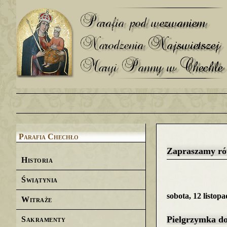
Parafia Chechło
Zapraszamy rów
Historia
Świątynia
sobota, 12 listop
Witraże
Pielgrzymka do
Sakramenty